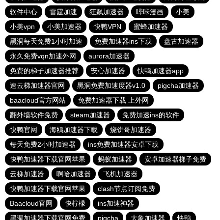
软件中心
雷霆加速
狂飙加速器
哔咔漫画
小美
小美vpn
小美加速器
快鸭VPN
蜜蜂加速器
黑洞每天免费1小时加速
免费加速器ins下载
盘古加速器
永久免费vqn加速外网
aurora加速器
免费的梯子加速器推荐
安心加速器
快鸭加速器app
速云梯加速器官网
黑洞免费加速度器v1.0
pigcha加速器
baacloud官方网站
免费加速器下载 上外网
翻外墙软件免费
steam加速器
免费加速ins的软件
快鸭官网
海鸥加速器下载
烧饼哥加速器
每天免费2小时加速器
ins免费加速器安卓下载
快鸭加速器下载官网苹果
蚂蚁加速器
安卓加速器梯子免费
云梯加速器
啊哈加速器
飞机加速器
快鸭加速器下载官网苹果
clash节点订阅免费
Baacloud官网
快柠檬
ins加速神器
黑洞加速器下载官网免费
pigcha
大象加速器
快鸭