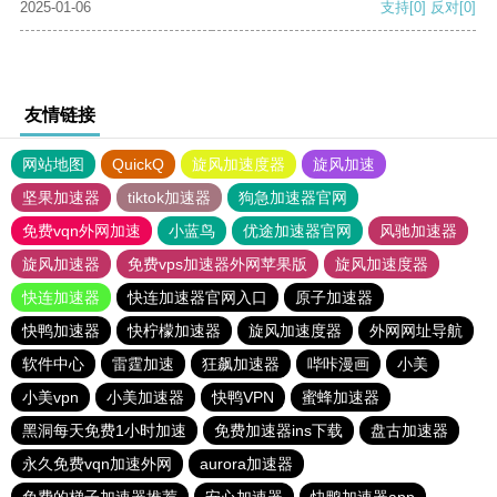
2025-01-06
支持
[0]
反对
[0]
友情链接
网站地图
QuickQ
旋风加速度器
旋风加速
坚果加速器
tiktok加速器
狗急加速器官网
免费vqn外网加速
小蓝鸟
优途加速器官网
风驰加速器
旋风加速器
免费vps加速器外网苹果版
旋风加速度器
快连加速器
快连加速器官网入口
原子加速器
快鸭加速器
快柠檬加速器
旋风加速度器
外网网址导航
软件中心
雷霆加速
狂飙加速器
哔咔漫画
小美
小美vpn
小美加速器
快鸭VPN
蜜蜂加速器
黑洞每天免费1小时加速
免费加速器ins下载
盘古加速器
永久免费vqn加速外网
aurora加速器