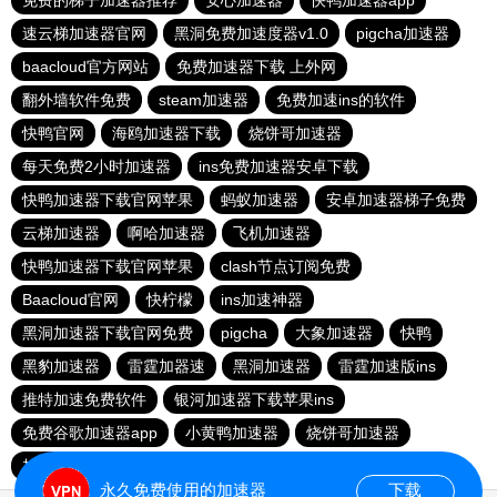
免费的梯子加速器推荐
安心加速器
快鸭加速器app
速云梯加速器官网
黑洞免费加速度器v1.0
pigcha加速器
baacloud官方网站
免费加速器下载 上外网
翻外墙软件免费
steam加速器
免费加速ins的软件
快鸭官网
海鸥加速器下载
烧饼哥加速器
每天免费2小时加速器
ins免费加速器安卓下载
快鸭加速器下载官网苹果
蚂蚁加速器
安卓加速器梯子免费
云梯加速器
啊哈加速器
飞机加速器
快鸭加速器下载官网苹果
clash节点订阅免费
Baacloud官网
快柠檬
ins加速神器
黑洞加速器下载官网免费
pigcha
大象加速器
快鸭
黑豹加速器
雷霆加器速
黑洞加速器
雷霆加速版ins
推特加速免费软件
银河加速器下载苹果ins
免费谷歌加速器app
小黄鸭加速器
烧饼哥加速器
加速npv
蓝猫加速器
永久免费使用的加速器
下载