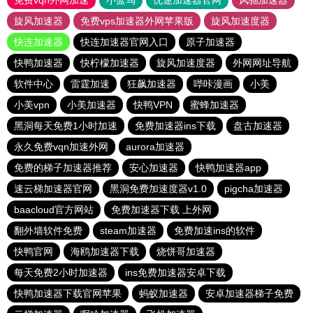
免费vqn外网加速
小蓝鸟
优途加速器官网
风驰加速器
旋风加速器
免费vps加速器外网苹果版
旋风加速度器
快连加速器
快连加速器官网入口
原子加速器
快鸭加速器
快柠檬加速器
旋风加速度器
外网网址导航
软件中心
雷霆加速
狂飙加速器
哔咔漫画
小美
小美vpn
小美加速器
快鸭VPN
蜜蜂加速器
黑洞每天免费1小时加速
免费加速器ins下载
盘古加速器
永久免费vqn加速外网
aurora加速器
免费的梯子加速器推荐
安心加速器
快鸭加速器app
速云梯加速器官网
黑洞免费加速度器v1.0
pigcha加速器
baacloud官方网站
免费加速器下载 上外网
翻外墙软件免费
steam加速器
免费加速ins的软件
快鸭官网
海鸥加速器下载
烧饼哥加速器
每天免费2小时加速器
ins免费加速器安卓下载
快鸭加速器下载官网苹果
蚂蚁加速器
安卓加速器梯子免费