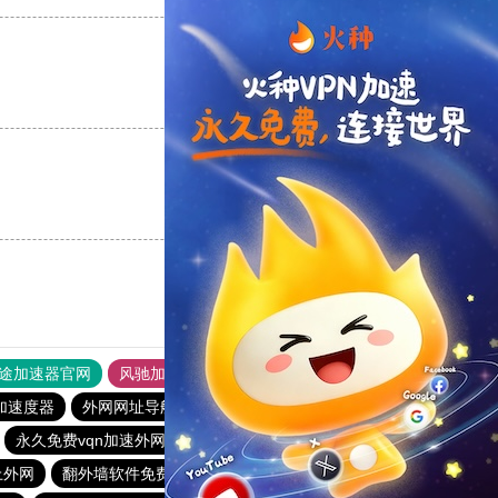
支持
[0]
反对
[0]
支持
[0]
反对
[0]
途加速器官网
风驰加速器
旋风加速器
加速度器
外网网址导航
软件中心
雷霆加速
狂飙加速器
永久免费vqn加速外网
aurora加速器
免费的梯子加速器推荐
上外网
翻外墙软件免费
steam加速器
免费加速ins的软件