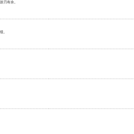
中游刃有余。
绩。
。