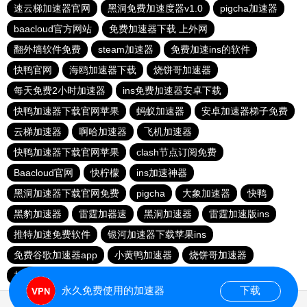
速云梯加速器官网
黑洞免费加速度器v1.0
pigcha加速器
baacloud官方网站
免费加速器下载 上外网
翻外墙软件免费
steam加速器
免费加速ins的软件
快鸭官网
海鸥加速器下载
烧饼哥加速器
每天免费2小时加速器
ins免费加速器安卓下载
快鸭加速器下载官网苹果
蚂蚁加速器
安卓加速器梯子免费
云梯加速器
啊哈加速器
飞机加速器
快鸭加速器下载官网苹果
clash节点订阅免费
Baacloud官网
快柠檬
ins加速神器
黑洞加速器下载官网免费
pigcha
大象加速器
快鸭
黑豹加速器
雷霆加器速
黑洞加速器
雷霆加速版ins
推特加速免费软件
银河加速器下载苹果ins
免费谷歌加速器app
小黄鸭加速器
烧饼哥加速器
加速npv
蓝猫加速器
永久免费使用的加速器
下载