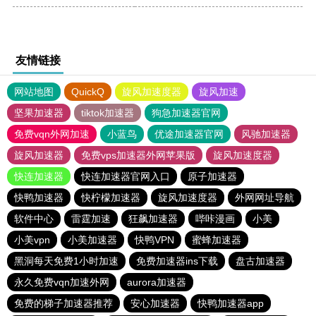
友情链接
网站地图
QuickQ
旋风加速度器
旋风加速
坚果加速器
tiktok加速器
狗急加速器官网
免费vqn外网加速
小蓝鸟
优途加速器官网
风驰加速器
旋风加速器
免费vps加速器外网苹果版
旋风加速度器
快连加速器
快连加速器官网入口
原子加速器
快鸭加速器
快柠檬加速器
旋风加速度器
外网网址导航
软件中心
雷霆加速
狂飙加速器
哔咔漫画
小美
小美vpn
小美加速器
快鸭VPN
蜜蜂加速器
黑洞每天免费1小时加速
免费加速器ins下载
盘古加速器
永久免费vqn加速外网
aurora加速器
免费的梯子加速器推荐
安心加速器
快鸭加速器app