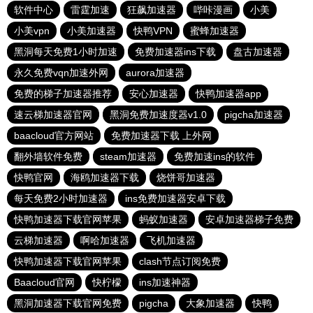
软件中心
雷霆加速
狂飙加速器
哔咔漫画
小美
小美vpn
小美加速器
快鸭VPN
蜜蜂加速器
黑洞每天免费1小时加速
免费加速器ins下载
盘古加速器
永久免费vqn加速外网
aurora加速器
免费的梯子加速器推荐
安心加速器
快鸭加速器app
速云梯加速器官网
黑洞免费加速度器v1.0
pigcha加速器
baacloud官方网站
免费加速器下载 上外网
翻外墙软件免费
steam加速器
免费加速ins的软件
快鸭官网
海鸥加速器下载
烧饼哥加速器
每天免费2小时加速器
ins免费加速器安卓下载
快鸭加速器下载官网苹果
蚂蚁加速器
安卓加速器梯子免费
云梯加速器
啊哈加速器
飞机加速器
快鸭加速器下载官网苹果
clash节点订阅免费
Baacloud官网
快柠檬
ins加速神器
黑洞加速器下载官网免费
pigcha
大象加速器
快鸭