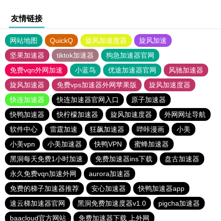
友情链接
网站地图
QuickQ
旋风加速度器
旋风加速
坚果加速器
tiktok加速器
狗急加速器官网
免费vqn外网加速
小蓝鸟
优途加速器官网
风驰加速器
旋风加速器
免费vps加速器外网苹果版
旋风加速度器
快连加速器
快连加速器官网入口
原子加速器
快鸭加速器
快柠檬加速器
旋风加速度器
外网网址导航
软件中心
雷霆加速
狂飙加速器
哔咔漫画
小美
小美vpn
小美加速器
快鸭VPN
蜜蜂加速器
黑洞每天免费1小时加速
免费加速器ins下载
盘古加速器
永久免费vqn加速外网
aurora加速器
免费的梯子加速器推荐
安心加速器
快鸭加速器app
速云梯加速器官网
黑洞免费加速度器v1.0
pigcha加速器
baacloud官方网站
免费加速器下载 上外网