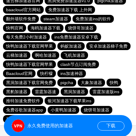
速云梯加速器官网
黑洞免费加速度器v1.0
pigcha加速器
baacloud官方网站
免费加速器下载 上外网
翻外墙软件免费
steam加速器
免费加速ins的软件
快鸭官网
海鸥加速器下载
烧饼哥加速器
每天免费2小时加速器
ins免费加速器安卓下载
快鸭加速器下载官网苹果
蚂蚁加速器
安卓加速器梯子免费
云梯加速器
啊哈加速器
飞机加速器
快鸭加速器下载官网苹果
clash节点订阅免费
Baacloud官网
快柠檬
ins加速神器
黑洞加速器下载官网免费
pigcha
大象加速器
快鸭
黑豹加速器
雷霆加器速
黑洞加速器
雷霆加速版ins
推特加速免费软件
银河加速器下载苹果ins
免费谷歌加速器app
小黄鸭加速器
烧饼哥加速器
加速npv
蓝猫加速器
永久免费使用的加速器
下载