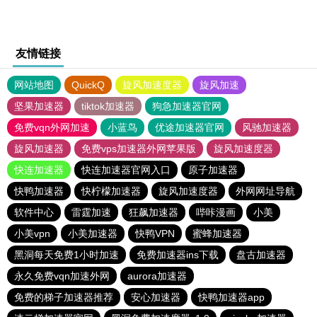
友情链接
网站地图
QuickQ
旋风加速度器
旋风加速
坚果加速器
tiktok加速器
狗急加速器官网
免费vqn外网加速
小蓝鸟
优途加速器官网
风驰加速器
旋风加速器
免费vps加速器外网苹果版
旋风加速度器
快连加速器
快连加速器官网入口
原子加速器
快鸭加速器
快柠檬加速器
旋风加速度器
外网网址导航
软件中心
雷霆加速
狂飙加速器
哔咔漫画
小美
小美vpn
小美加速器
快鸭VPN
蜜蜂加速器
黑洞每天免费1小时加速
免费加速器ins下载
盘古加速器
永久免费vqn加速外网
aurora加速器
免费的梯子加速器推荐
安心加速器
快鸭加速器app