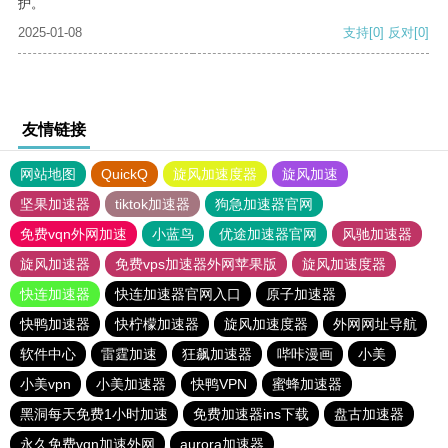
护。
2025-01-08
支持
[0]
反对
[0]
友情链接
网站地图
QuickQ
旋风加速度器
旋风加速
坚果加速器
tiktok加速器
狗急加速器官网
免费vqn外网加速
小蓝鸟
优途加速器官网
风驰加速器
旋风加速器
免费vps加速器外网苹果版
旋风加速度器
快连加速器
快连加速器官网入口
原子加速器
快鸭加速器
快柠檬加速器
旋风加速度器
外网网址导航
软件中心
雷霆加速
狂飙加速器
哔咔漫画
小美
小美vpn
小美加速器
快鸭VPN
蜜蜂加速器
黑洞每天免费1小时加速
免费加速器ins下载
盘古加速器
永久免费vqn加速外网
aurora加速器