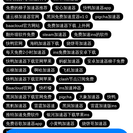
免费的梯子加速器推荐
安心加速器
快鸭加速器app
速云梯加速器官网
黑洞免费加速度器v1.0
pigcha加速器
baacloud官方网站
免费加速器下载 上外网
翻外墙软件免费
steam加速器
免费加速ins的软件
快鸭官网
海鸥加速器下载
烧饼哥加速器
每天免费2小时加速器
ins免费加速器安卓下载
快鸭加速器下载官网苹果
蚂蚁加速器
安卓加速器梯子免费
云梯加速器
啊哈加速器
飞机加速器
快鸭加速器下载官网苹果
clash节点订阅免费
Baacloud官网
快柠檬
ins加速神器
黑洞加速器下载官网免费
pigcha
大象加速器
快鸭
黑豹加速器
雷霆加器速
黑洞加速器
雷霆加速版ins
推特加速免费软件
银河加速器下载苹果ins
免费谷歌加速器app
小黄鸭加速器
烧饼哥加速器
加速npv
蓝猫加速器