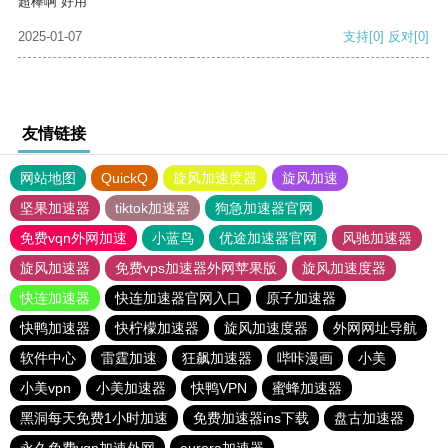
超棒啊 好用
2025-01-07
支持
[0]
反对
[0]
友情链接
网站地图
QuickQ
旋风加速度器
旋风加速
坚果加速器
tiktok加速器
狗急加速器官网
免费vqn外网加速
小蓝鸟
优途加速器官网
风驰加速器
旋风加速器
免费vps加速器外网苹果版
旋风加速度器
快连加速器
快连加速器官网入口
原子加速器
快鸭加速器
快柠檬加速器
旋风加速度器
外网网址导航
软件中心
雷霆加速
狂飙加速器
哔咔漫画
小美
小美vpn
小美加速器
快鸭VPN
蜜蜂加速器
黑洞每天免费1小时加速
免费加速器ins下载
盘古加速器