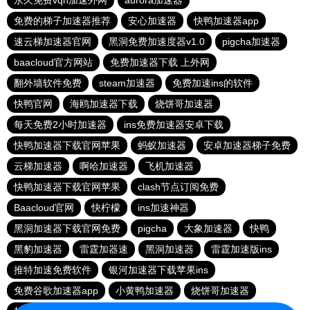
永久免费vqn加速外网
aurora加速器
免费的梯子加速器推荐
安心加速器
快鸭加速器app
速云梯加速器官网
黑洞免费加速度器v1.0
pigcha加速器
baacloud官方网站
免费加速器下载 上外网
翻外墙软件免费
steam加速器
免费加速ins的软件
快鸭官网
海鸥加速器下载
烧饼哥加速器
每天免费2小时加速器
ins免费加速器安卓下载
快鸭加速器下载官网苹果
蚂蚁加速器
安卓加速器梯子免费
云梯加速器
啊哈加速器
飞机加速器
快鸭加速器下载官网苹果
clash节点订阅免费
Baacloud官网
快柠檬
ins加速神器
黑洞加速器下载官网免费
pigcha
大象加速器
快鸭
黑豹加速器
雷霆加器速
黑洞加速器
雷霆加速版ins
推特加速免费软件
银河加速器下载苹果ins
免费谷歌加速器app
小黄鸭加速器
烧饼哥加速器